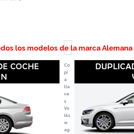
odos los modelos de la marca Alemana
Co
pi
a
lla
ve
s
Vo
lks
w
ag