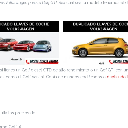
aves Volkswagen para tu Golf GTI
. Sea cual sea tu modelo tenemos el 
 si tienes un Golf diesel GTD de alto rendimiento o un Gof GTI con u
os como el Golf Variant. Copia de mandos codificados o
duplicado 
lta los precios de:
omo Golf 3)